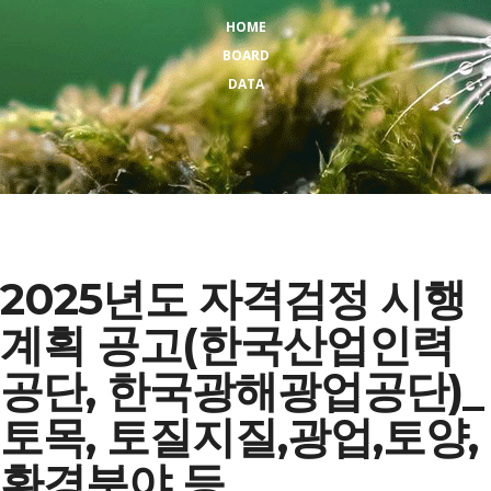
HOME
BOARD
연구개발 분야
DATA
면허/인증현황
면허/인증서
특허
2025년도 자격검정 시행
장비보유현황
계획 공고(한국산업인력
수상실적
공단, 한국광해광업공단)_
고객센터
토목, 토질지질,광업,토양,
공지사항
환경분야 등