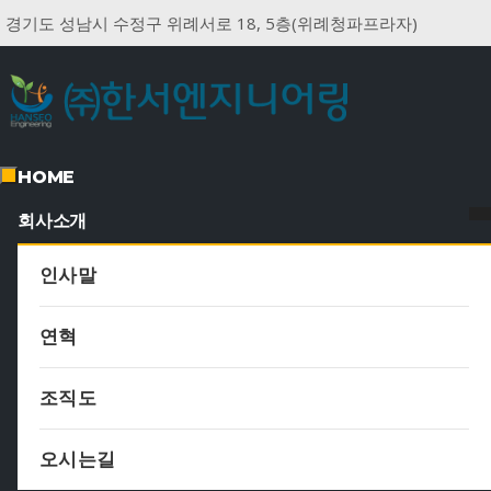
경기도 성남시 수정구 위례서로 18, 5층(위례청파프라자)
HOME
회사소개
인사말
연혁
조직도
오시는길